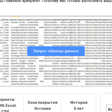
аш главный приоритет. Поэтому мы готовы выполнить ваш
Запрос образца данных
орматы
Зона покрытия
История
N, Excel,
Эстония
5 лет
К
CSV