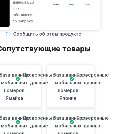
данные B2B
и их
обогащение
по запросу.
Сообщить об этом продукте
Сопутствующие товары
База данных
Проверенные
База данных
Проверенные
мобильных
данные
мобильных
данные
номеров
номеров
Ямайка
Япония
База данных
Проверенные
База данных
Проверенные
мобильных
данные
мобильных
данные
номеров
номеров