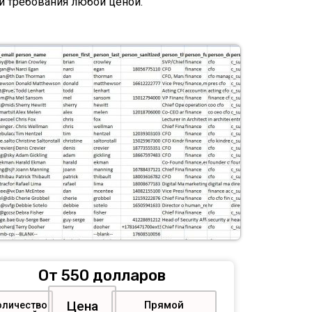
и требования любой ценой.
От 550 долларов
Цена
Прямой
оличество