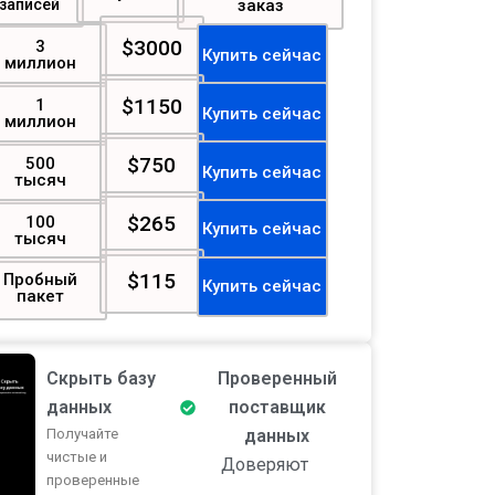
записей
заказ
$3000
3
Купить сейчас
миллион
$1150
1
Купить сейчас
миллион
$750
500
Купить сейчас
тысяч
$265
100
Купить сейчас
тысяч
$115
Пробный
Купить сейчас
пакет
Скрыть базу
Проверенный
данных
поставщик
Получайте
данных
чистые и
Доверяют
проверенные