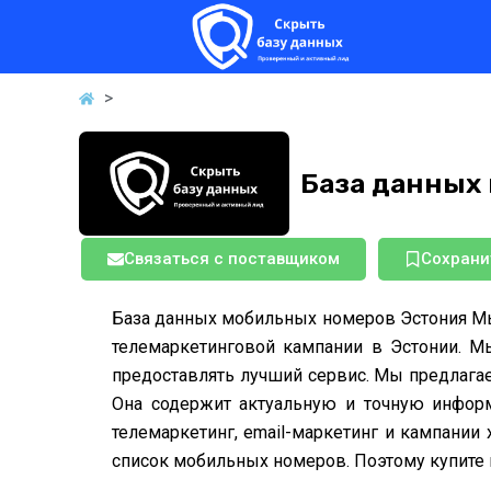
Перейти
к
содержимому
>
База данных
Связаться с поставщиком
Сохрани
База данных мобильных номеров Эстония М
телемаркетинговой кампании в Эстонии. М
предоставлять лучший сервис. Мы предлагае
Она содержит актуальную и точную информ
телемаркетинг, email-маркетинг и кампани
список мобильных номеров. Поэтому купите 