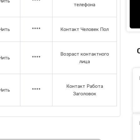
Нить
****
телефона
Нить
****
Контакт Человек Пол
Возраст контактного
Нить
****
лица
Контакт Работа
Нить
****
Заголовок