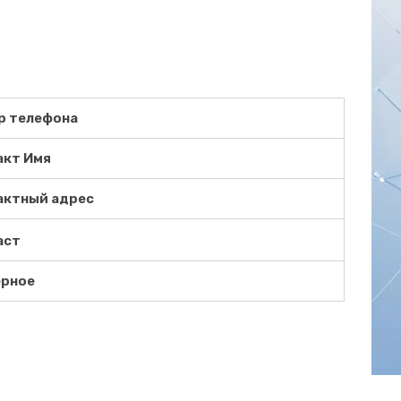
р телефона
акт Имя
актный адрес
аст
ерное