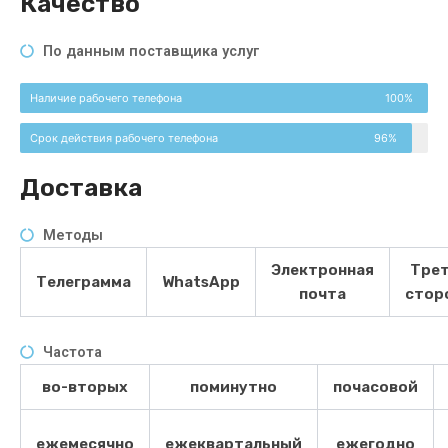
Качество
По данным поставщика услуг
Наличие рабочего телефона
100%
Срок действия рабочего телефона
96%
Доставка
Методы
Электронная
Тре
Телеграмма
WhatsApp
почта
стор
Частота
во-вторых
поминутно
почасовой
ежемесячно
ежеквартальный
ежегодно