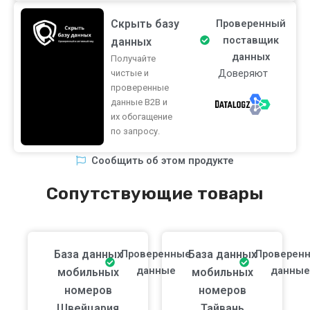
Скрыть базу
Проверенный
поставщик
данных
данных
Получайте
Доверяют
чистые и
проверенные
данные B2B и
их обогащение
по запросу.
Сообщить об этом продукте
Сопутствующие товары
База данных
Проверенные
База данных
Проверен
данные
данные
мобильных
мобильных
номеров
номеров
Швейцария
Тайвань