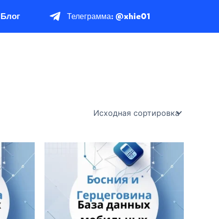
Блог
Телеграмма: @xhie01