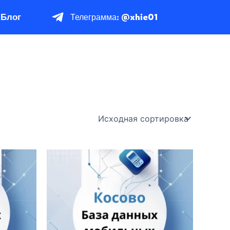
Блог
Телеграмма: @xhie01