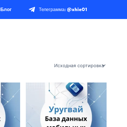
Блог
Телеграмма: @xhie01