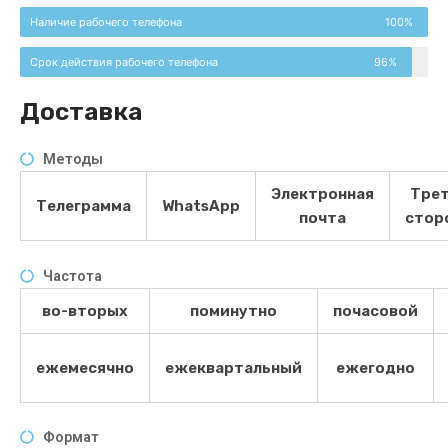
Наличие рабочего телефона
100%
Срок действия рабочего телефона
96%
Доставка
Методы
Электронная
Тре
Телеграмма
WhatsApp
почта
стор
Частота
во-вторых
поминутно
почасовой
ежемесячно
ежеквартальный
ежегодно
Формат