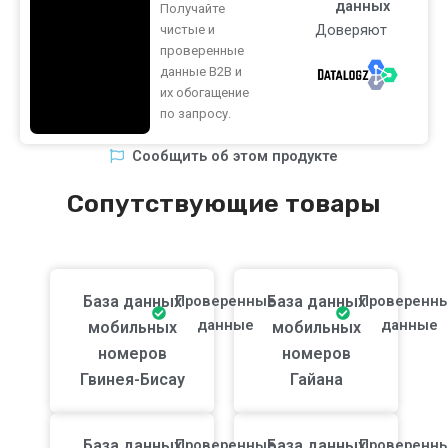
данных
Получайте
Доверяют
чистые и
проверенные
данные B2B и
их обогащение
по запросу.
Сообщить об этом продукте
Сопутствующие товары
База данных
Проверенные
База данных
Проверенн
данные
данные
мобильных
мобильных
номеров
номеров
Гвинея-Бисау
Гайана
База данных
Проверенные
База данных
Проверенн