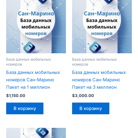
База данных мобильных
База данных мобильных
номеров
номеров
База данных мобильных
База данных мобильных
номеров Сан-Марино
номеров Сан-Марино
Пакет на 1 миллион
Пакет на 3 миллион
$
1,150.00
$
3,000.00
В корзину
В корзину