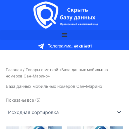
Перейти
к
содержимому
Телеграмма: @xhie01
Главная
/ Товары с меткой «База данных мобильных
номеров Сан-Марино»
База данных мобильных номеров Сан-Марино
Показаны все (5)