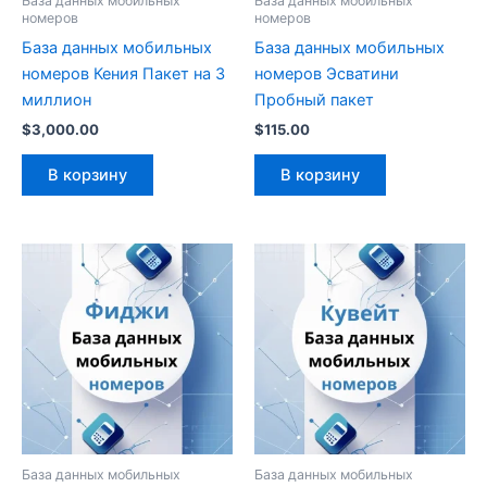
База данных мобильных
База данных мобильных
номеров
номеров
База данных мобильных
База данных мобильных
номеров Кения Пакет на 3
номеров Эсватини
миллион
Пробный пакет
$
3,000.00
$
115.00
В корзину
В корзину
База данных мобильных
База данных мобильных