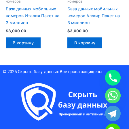
номеров
номеров
База данных мобильных
База данных мобильных
номеров Италия Пакет на
номеров Алжир Пакет на
3 миллион
3 миллион
$
3,000.00
$
3,000.00
В корзину
В корзину
© 2025
Скрыть базу данных
Все права защищены.