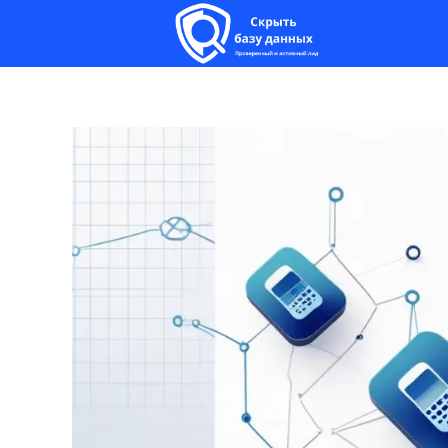
Перейти
к
содержимому