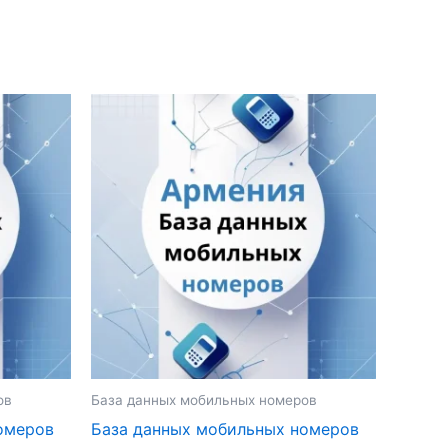
ов
База данных мобильных номеров
омеров
База данных мобильных номеров