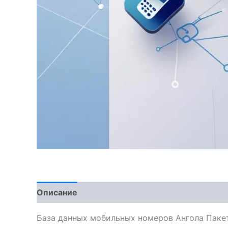
Описание
Отзывы (0)
База данных мобильных номеров Ангола Паке