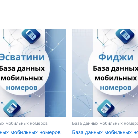
ых мобильных номеров
База данных мобильных номер
нных мобильных номеров
База данных мобильных н