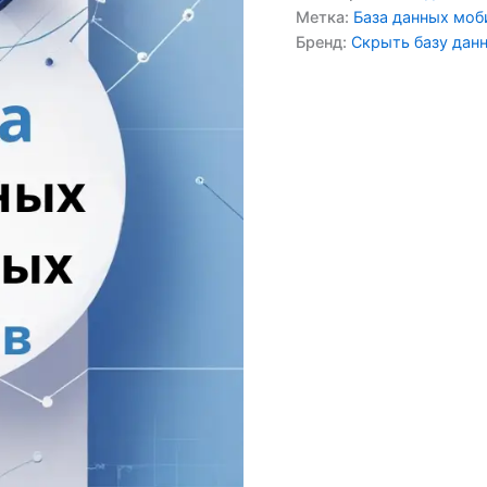
Метка:
База данных моб
Бренд:
Скрыть базу дан