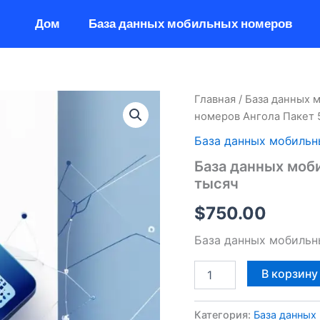
Дом
База данных мобильных номеров
Количество
Главная
/
База данных 
товара
номеров Ангола Пакет 
База
данных
База данных мобильн
мобильных
База данных моб
номеров
тысяч
Ангола
Пакет
$
750.00
500
тысяч
База данных мобильн
В корзину
Категория:
База данных