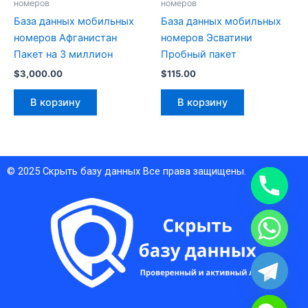
номеров
номеров
База данных мобильных
База данных мобильных
номеров Афганистан
номеров Эсватини
Пакет на 3 миллион
Пробный пакет
$
3,000.00
$
115.00
В корзину
В корзину
© 2025
Скрыть базу данных
Все права защищены.