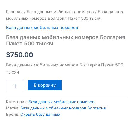
Главная
/
База данных мобильных номеров
/ База данных
мобильных номеров Болгария Пакет 500 тысяч
База данных мобильных номеров
База данных мобильных номеров Болгария
Пакет 500 тысяч
$
750.00
База данных мобильных номеров Болгария Пакет 500
тысяч
В корзину
Категория:
База данных мобильных номеров
Метка:
База данных мобильных номеров Болгария
Бренд:
Скрыть базу данных