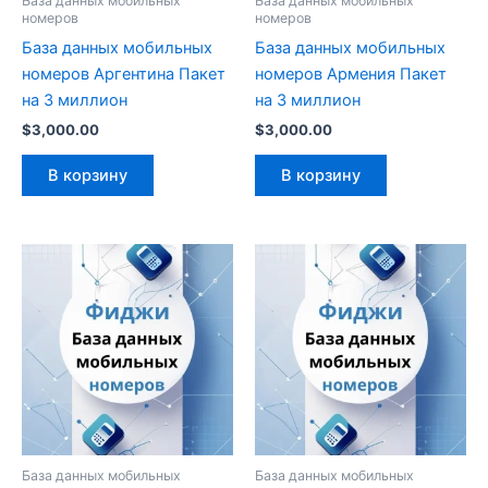
База данных мобильных
База данных мобильных
номеров
номеров
База данных мобильных
База данных мобильных
номеров Аргентина Пакет
номеров Армения Пакет
на 3 миллион
на 3 миллион
$
3,000.00
$
3,000.00
В корзину
В корзину
База данных мобильных
База данных мобильных