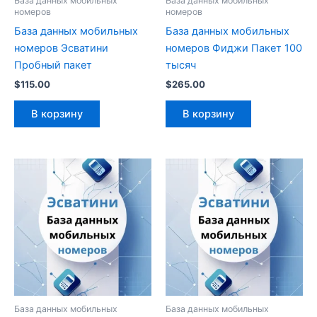
База данных мобильных
База данных мобильных
номеров
номеров
База данных мобильных
База данных мобильных
номеров Эсватини
номеров Фиджи Пакет 100
Пробный пакет
тысяч
$
115.00
$
265.00
В корзину
В корзину
База данных мобильных
База данных мобильных