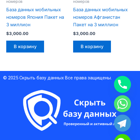
номеров
номеров
База данных мобильных
База данных мобильных
номеров Япония Пакет на
номеров Афганистан
3 миллион
Пакет на 3 миллион
$
3,000.00
$
3,000.00
В корзину
В корзину
© 2025
Скрыть базу данных
Все права защищены.