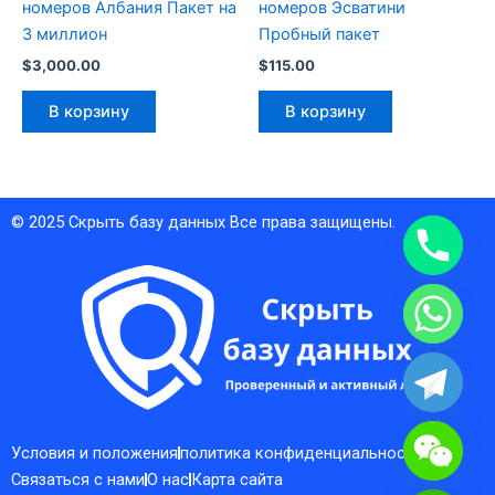
номеров Албания Пакет на
номеров Эсватини
3 миллион
Пробный пакет
$
3,000.00
$
115.00
В корзину
В корзину
© 2025
Скрыть базу данных
Все права защищены.
Условия и положения
политика конфиденциальности
Связаться с нами
О нас
Карта сайта