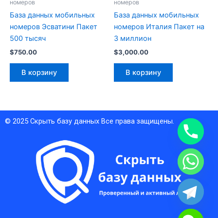
номеров
номеров
База данных мобильных
База данных мобильных
номеров Эсватини Пакет
номеров Италия Пакет на
500 тысяч
3 миллион
$
750.00
$
3,000.00
В корзину
В корзину
© 2025
Скрыть базу данных
Все права защищены.