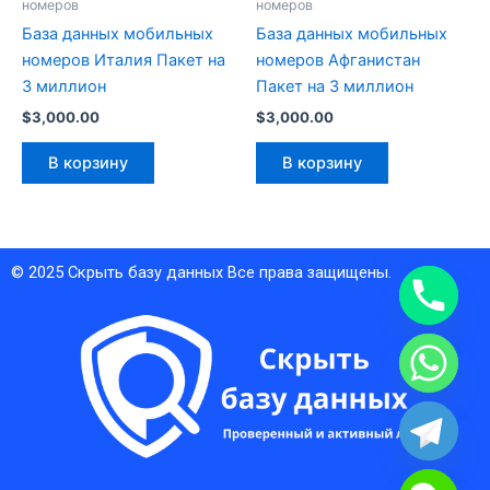
номеров
номеров
База данных мобильных
База данных мобильных
номеров Италия Пакет на
номеров Афганистан
3 миллион
Пакет на 3 миллион
$
3,000.00
$
3,000.00
В корзину
В корзину
© 2025
Скрыть базу данных
Все права защищены.