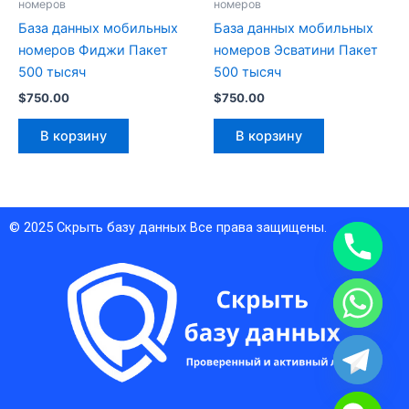
номеров
номеров
База данных мобильных
База данных мобильных
номеров Фиджи Пакет
номеров Эсватини Пакет
500 тысяч
500 тысяч
$
750.00
$
750.00
В корзину
В корзину
© 2025
Скрыть базу данных
Все права защищены.