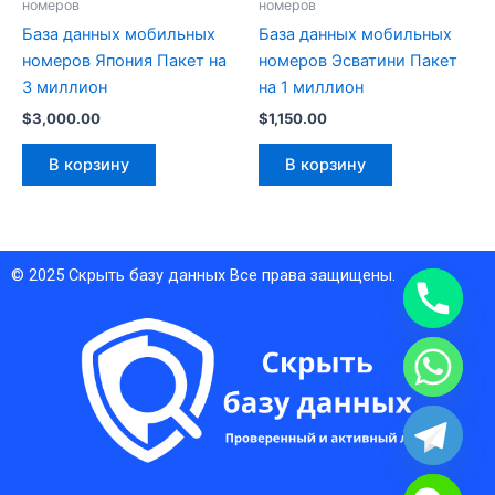
номеров
номеров
База данных мобильных
База данных мобильных
номеров Япония Пакет на
номеров Эсватини Пакет
3 миллион
на 1 миллион
$
3,000.00
$
1,150.00
В корзину
В корзину
© 2025
Скрыть базу данных
Все права защищены.