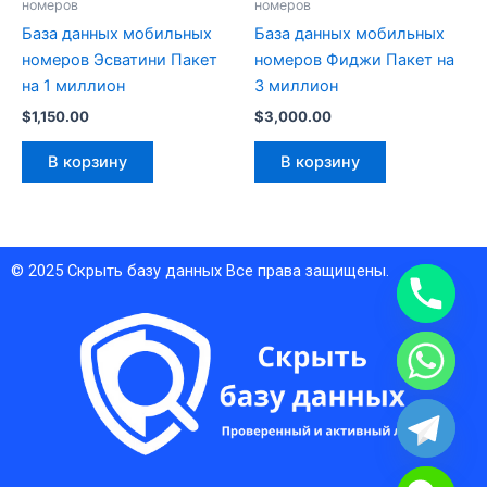
номеров
номеров
База данных мобильных
База данных мобильных
номеров Эсватини Пакет
номеров Фиджи Пакет на
на 1 миллион
3 миллион
$
1,150.00
$
3,000.00
В корзину
В корзину
© 2025
Скрыть базу данных
Все права защищены.