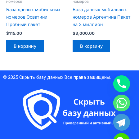
номеров
номеров
База данных мобильных
База данных мобильных
номеров Эсватини
номеров Аргентина Пакет
Пробный пакет
на 3 миллион
$
115.00
$
3,000.00
В корзину
В корзину
© 2025
Скрыть базу данных
Все права защищены.