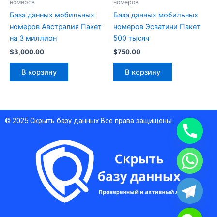
номеров
номеров
База данных мобильных
База данных мобильных
номеров Австралия Пакет
номеров Эсватини Пакет
на 3 миллион
500 тысяч
$
3,000.00
$
750.00
В корзину
В корзину
© 2025
Скрыть базу данных
Все права защищены.