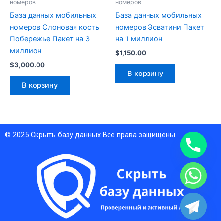
номеров
номеров
База данных мобильных
База данных мобильных
номеров Слоновая кость
номеров Эсватини Пакет
Побережье Пакет на 3
на 1 миллион
миллион
$
1,150.00
$
3,000.00
В корзину
В корзину
© 2025
Скрыть базу данных
Все права защищены.