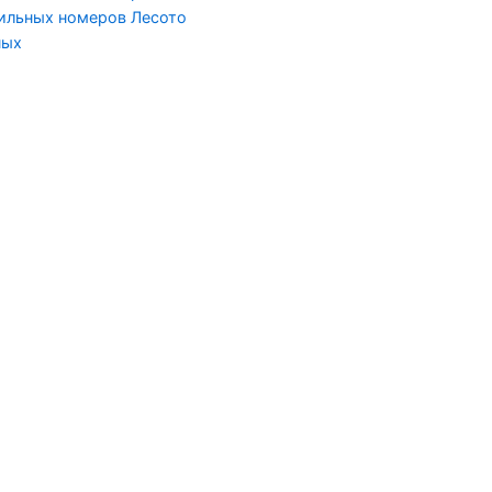
ильных номеров Лесото
ных