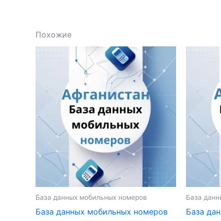
Похожие
База данных мобильных номеров
База данн
База данных мобильных номеров
База да