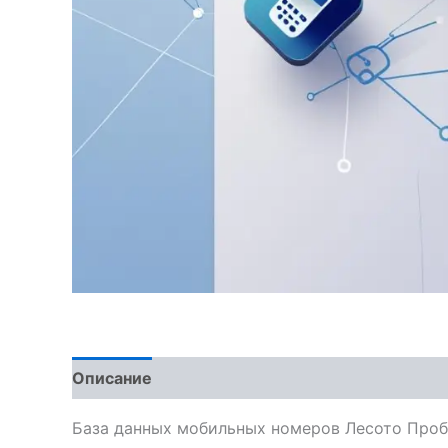
Описание
Отзывы (0)
База данных мобильных номеров Лесото Проб