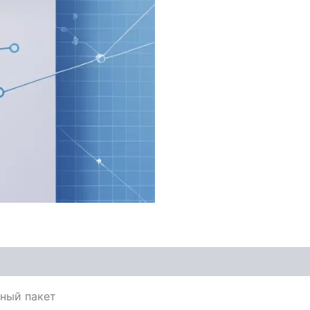
ный пакет