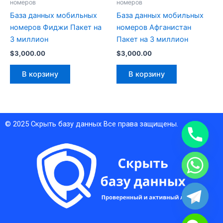
номеров
номеров
База данных мобильных
База данных мобильных
номеров Фиджи Пакет на
номеров Афганистан
3 миллион
Пакет на 3 миллион
$
3,000.00
$
3,000.00
В корзину
В корзину
© 2025
Скрыть базу данных
Все права защищены.