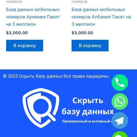
номеров
номеров
База данных мобильных
База данных мобильных
номеров Армения Пакет
номеров Албания Пакет на
на 3 миллион
3 миллион
$
3,000.00
$
3,000.00
В корзину
В корзину
© 2025
Скрыть базу данных
Все права защищены.