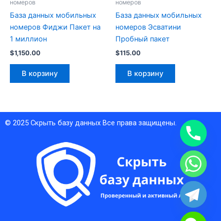
номеров
номеров
База данных мобильных
База данных мобильных
номеров Фиджи Пакет на
номеров Эсватини
1 миллион
Пробный пакет
$
1,150.00
$
115.00
В корзину
В корзину
© 2025
Скрыть базу данных
Все права защищены.