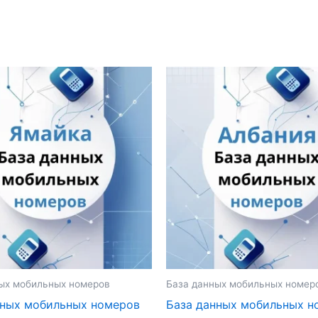
ых мобильных номеров
База данных мобильных номер
нных мобильных номеров
База данных мобильных н