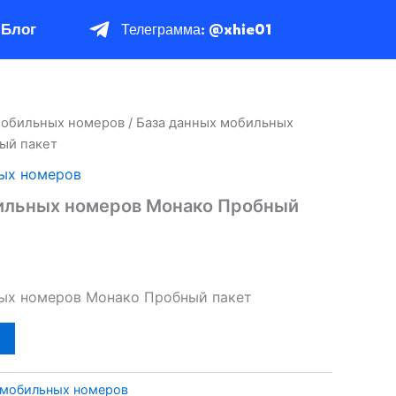
Блог
Телеграмма: @xhie01
мобильных номеров
/ База данных мобильных
ый пакет
ых номеров
ильных номеров Монако Пробный
ых номеров Монако Пробный пакет
 мобильных номеров