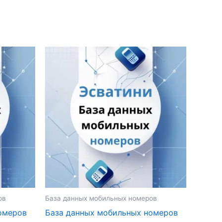
ов
База данных мобильных номеров
омеров
База данных мобильных номеров