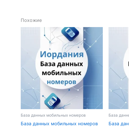
Похожие
База данных мобильных номеров
База данн
База данных мобильных номеров
База да