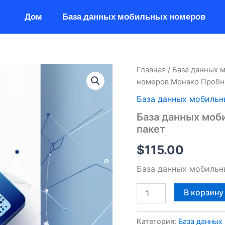
Дом
База данных мобильных номеров
Количество
Главная
/
База данных 
товара
номеров Монако Пробн
База
данных
База данных мобильн
мобильных
База данных моб
номеров
пакет
Монако
Пробный
$
115.00
пакет
База данных мобильн
В корзину
Категория:
База данных