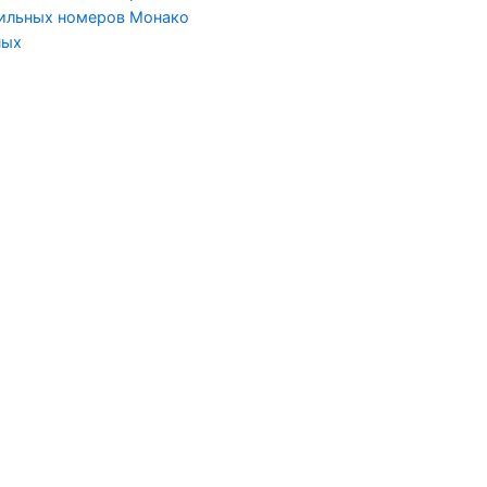
бильных номеров Монако
ных