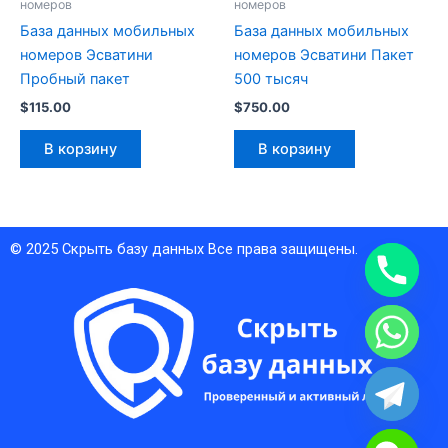
номеров
номеров
База данных мобильных
База данных мобильных
номеров Эсватини
номеров Эсватини Пакет
Пробный пакет
500 тысяч
$
115.00
$
750.00
В корзину
В корзину
© 2025
Скрыть базу данных
Все права защищены.