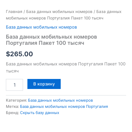
Главная
/
База данных мобильных номеров
/ База данных
мобильных номеров Португалия Пакет 100 тысяч
База данных мобильных номеров
База данных мобильных номеров
Португалия Пакет 100 тысяч
$
265.00
База данных мобильных номеров Португалия Пакет 100
тысяч
В корзину
Категория:
База данных мобильных номеров
Метка:
База данных мобильных номеров Португалия
Бренд:
Скрыть базу данных