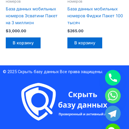
номеров
номеров
База данных мобильных
База данных мобильных
номеров Эсватини Пакет
номеров Фиджи Пакет 100
на 3 миллион
тысяч
$
3,000.00
$
265.00
В корзину
В корзину
© 2025
Скрыть базу данных
Все права защищены.