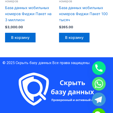
номеров
номеров
База данных мобильных
База данных мобильных
номеров Фиджи Пакет на
номеров Фиджи Пакет 100
3 миллион
тысяч
$
3,000.00
$
265.00
В корзину
В корзину
© 2025
Скрыть базу данных
Все права защищены.