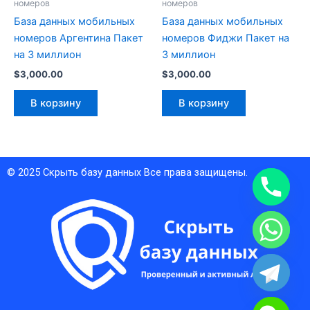
номеров
номеров
База данных мобильных
База данных мобильных
номеров Аргентина Пакет
номеров Фиджи Пакет на
на 3 миллион
3 миллион
$
3,000.00
$
3,000.00
В корзину
В корзину
© 2025
Скрыть базу данных
Все права защищены.