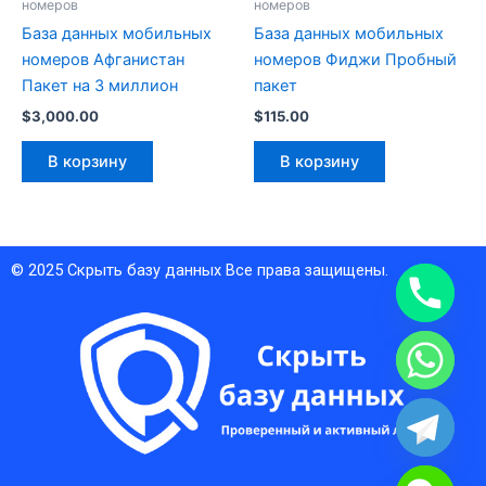
номеров
номеров
База данных мобильных
База данных мобильных
номеров Афганистан
номеров Фиджи Пробный
Пакет на 3 миллион
пакет
$
3,000.00
$
115.00
В корзину
В корзину
© 2025
Скрыть базу данных
Все права защищены.