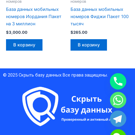
номеров
номеров
База данных мобильных
База данных мобильных
номеров Иордания Пакет
номеров Фиджи Пакет 100
на 3 миллион
тысяч
$
3,000.00
$
265.00
В корзину
В корзину
© 2025
Скрыть базу данных
Все права защищены.