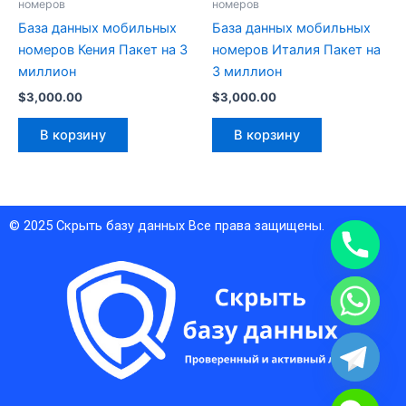
номеров
номеров
База данных мобильных
База данных мобильных
номеров Кения Пакет на 3
номеров Италия Пакет на
миллион
3 миллион
$
3,000.00
$
3,000.00
В корзину
В корзину
© 2025
Скрыть базу данных
Все права защищены.