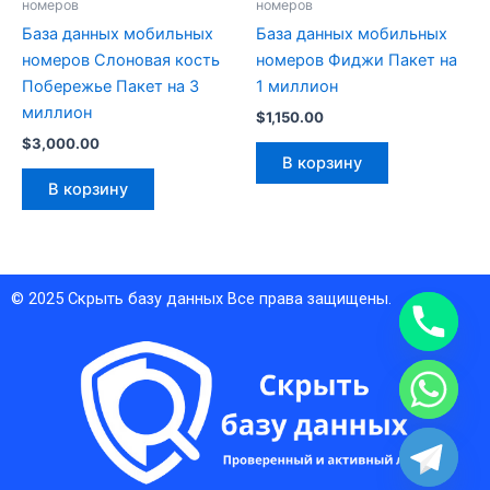
номеров
номеров
База данных мобильных
База данных мобильных
номеров Слоновая кость
номеров Фиджи Пакет на
Побережье Пакет на 3
1 миллион
миллион
$
1,150.00
$
3,000.00
В корзину
В корзину
© 2025
Скрыть базу данных
Все права защищены.