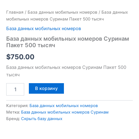
Главная
/
База данных мобильных номеров
/ База данных
мобильных номеров Суринам Пакет 500 тысяч
База данных мобильных номеров
База данных мобильных номеров Суринам
Пакет 500 тысяч
$
750.00
База данных мобильных номеров Суринам Пакет 500
тысяч
В корзину
Категория:
База данных мобильных номеров
Метка:
База данных мобильных номеров Суринам
Бренд:
Скрыть базу данных