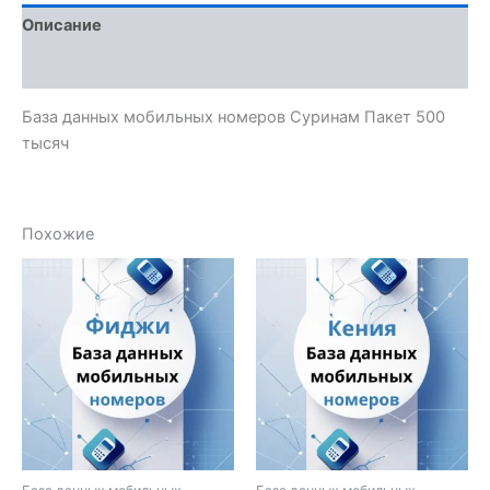
Описание
Отзывы (0)
База данных мобильных номеров Суринам Пакет 500
тысяч
Похожие