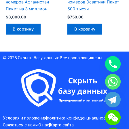
номеров Афганистан
номеров Эсватини Пакет
Пакет на 3 миллион
500 тысяч
$
3,000.00
$
750.00
В корзину
В корзину
© 2025
Скрыть базу данных
Все права защищены.
Условия и положения
политика конфиденциальности
Связаться с нами
О нас
Карта сайта