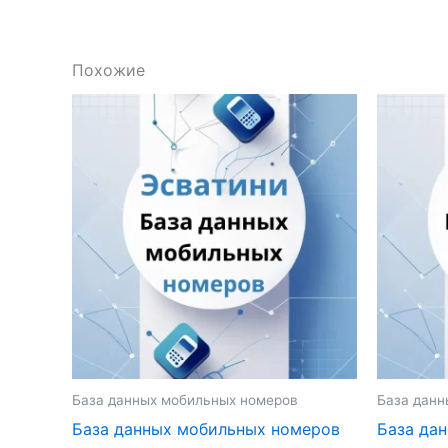
Похожие
База данных мобильных номеров
База данн
База данных мобильных номеров
База да