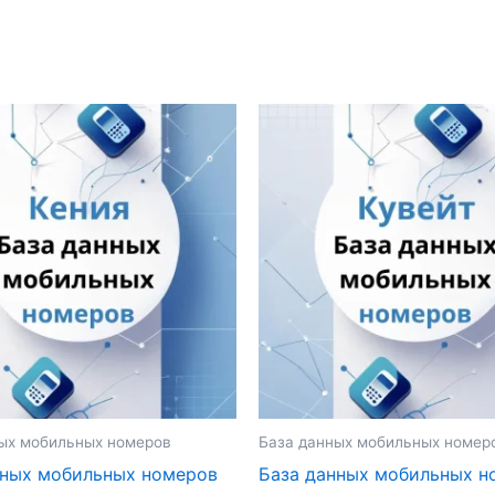
ых мобильных номеров
База данных мобильных номер
нных мобильных номеров
База данных мобильных н