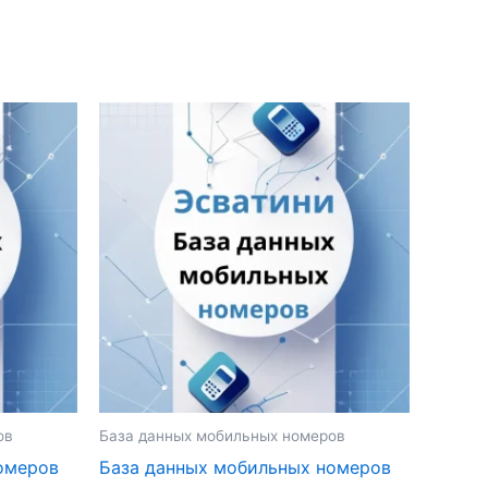
ов
База данных мобильных номеров
омеров
База данных мобильных номеров