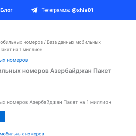
Блог
Телеграмма: @xhie01
мобильных номеров
/ База данных мобильных
акет на 1 миллион
ых номеров
ильных номеров Азербайджан Пакет
ых номеров Азербайджан Пакет на 1 миллион
 мобильных номеров