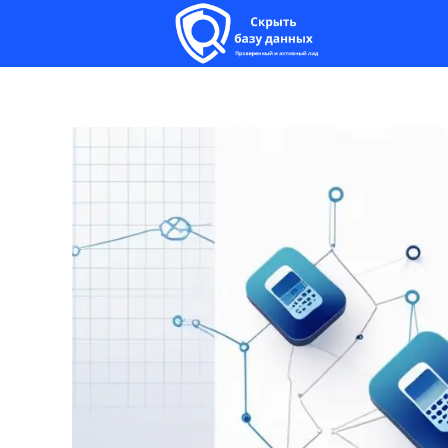
Перейти
к
содержимому