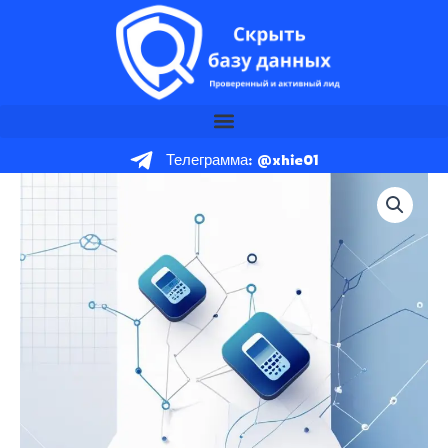
Перейти
к
содержимому
Телеграмма: @xhie01
Количество
товара
База
данных
мобильных
номеров
Чехия
Пакет
500
тысяч