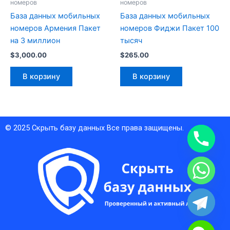
номеров
номеров
База данных мобильных
База данных мобильных
номеров Армения Пакет
номеров Фиджи Пакет 100
на 3 миллион
тысяч
$
3,000.00
$
265.00
В корзину
В корзину
© 2025
Скрыть базу данных
Все права защищены.