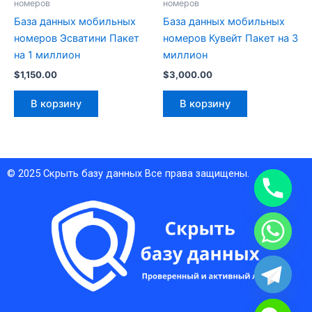
номеров
номеров
База данных мобильных
База данных мобильных
номеров Эсватини Пакет
номеров Кувейт Пакет на 3
на 1 миллион
миллион
$
1,150.00
$
3,000.00
В корзину
В корзину
© 2025
Скрыть базу данных
Все права защищены.