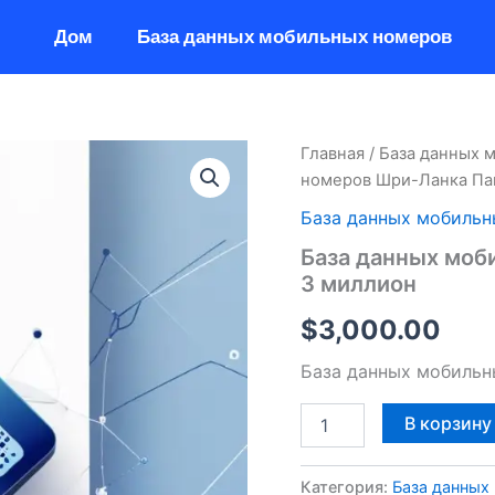
Дом
База данных мобильных номеров
Количество
Главная
/
База данных 
товара
номеров Шри-Ланка Па
База
данных
База данных мобильн
мобильных
База данных моб
номеров
3 миллион
Шри-
Ланка
$
3,000.00
Пакет
на
База данных мобильн
3
миллион
В корзину
Категория:
База данных